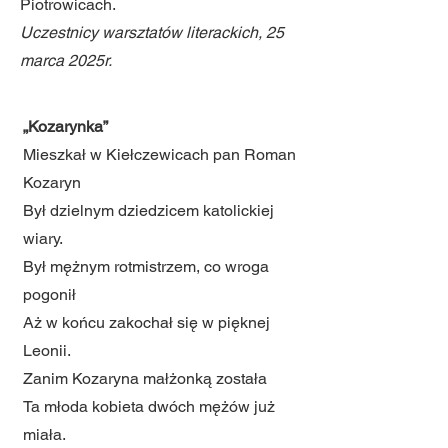
Piotrowicach.
Uczestnicy warsztatów literackich, 25
marca 2025r.
„Kozarynka”
Mieszkał w Kiełczewicach pan Roman
Kozaryn
Był dzielnym dziedzicem katolickiej
wiary.
Był mężnym rotmistrzem, co wroga
pogonił
Aż w końcu zakochał się w pięknej
Leonii.
Zanim Kozaryna małżonką została
Ta młoda kobieta dwóch mężów już
miała.