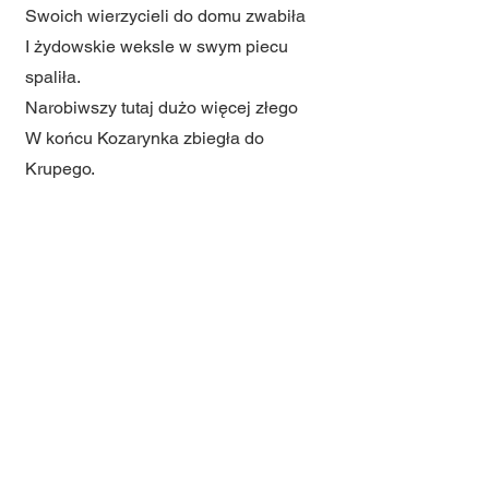
Swoich wierzycieli do domu zwabiła
I żydowskie weksle w swym piecu
spaliła.
Narobiwszy tutaj dużo więcej złego
W końcu Kozarynka zbiegła do
Krupego.
Po latach wróciła znowu do Kiełczewic
Żeby w swoim sadzie ponownie zło
krzewić.
Uczestnicy warsztatów literackich, 28
marca 2025r.
Moje Kiełczewice
Ta ziemia od innych jest droższa
Bo to moja Ojczyzna pobożna.
Na pagórku stoi piękny kościół stary,