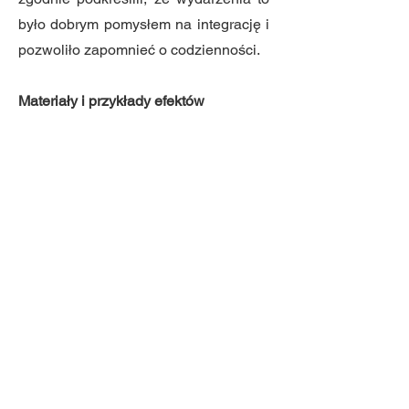
było dobrym pomysłem na integrację i
pozwoliło zapomnieć o codzienności.
Materiały i przykłady efektów
dokumentacja fotograficzna,
krótkie rolki w mediach
społecznościowych,
powstanie scenariusza ukazującego
dawne tradycje organizowania zabaw
na polskiej wsi.
Wideorelacja
wydarzenia
Plakat wydarzenia