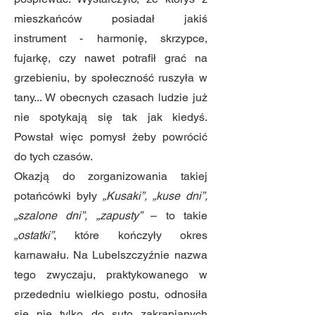
mieszkańców posiadał jakiś
instrument - harmonię, skrzypce,
fujarkę, czy nawet potrafił grać na
grzebieniu, by społeczność ruszyła w
tany... W obecnych czasach ludzie już
nie spotykają się tak jak kiedyś.
Powstał więc pomysł żeby powrócić
do tych czasów.
Okazją do zorganizowania takiej
potańcówki były
„Kusaki”, „kuse dni”,
„szalone dni”, „zapusty”
– to takie
„ostatki”
, które kończyły okres
karnawału. Na Lubelszczyźnie nazwa
tego zwyczaju, praktykowanego w
przededniu wielkiego postu, odnosiła
się nie tylko do suto zakrapianych