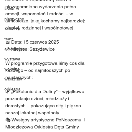
niezapomniane wydarzenie pełne 
konkurs
emocji, wspomnień i radości – w 
plastyczne
atmosferze, jaką kochamy najbardziej: 
ciepłej, rodzinnej i wspólnotowej.
seniorzy
teatr
📅 Data: 15 czerwca 2025
📍 Miejsce: Strzyżewice
akrobatyka
wystawa
W programie przygotowaliśmy coś dla 
wokalne
każdego – od najmłodszych po 
najstarszych:
warsztaty
orkiestra
🌿 „Pokolenie dla Doliny” – wyjątkowe 
prezentacje dzieci, młodzieży i 
dorosłych – pokazujące siłę i piękno 
naszej lokalnej wspólnoty
🎭 Występy artystyczne PoNoszemu  i 
Młodzieżowa Orkiestra Dęta Gminy 