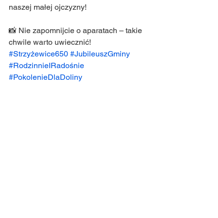
naszej małej ojczyzny!
📸 Nie zapomnijcie o aparatach – takie 
chwile warto uwiecznić!
#Strzyżewice650
#JubileuszGminy
#RodzinnieIRadośnie
#PokolenieDlaDoliny