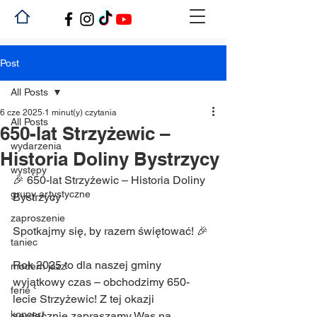
Post
All Posts
6 cze 2025
1 minut(y) czytania
All Posts
650-lat Strzyżewic –
wydarzenia
Historia Doliny Bystrzycy
występy
🎉 650-lat Strzyżewic – Historia Doliny 
grupy artystyczne
Bystrzycy
zaproszenie
Spotkajmy się, by razem świętować! 🎉
taniec
Rok 2025 to dla naszej gminy 
modern jazz
wyjątkowy czas – obchodzimy 650-
ferie
lecie Strzyżewic! Z tej okazji 
koncert
serdecznie zapraszamy Was na 