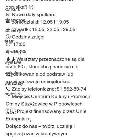
obrusika”! 😊
konkurs
📅 Nowe daty spotkań:
plastyczne
➡️ poniedziałki: 12.05 i 19.05
➡️ czwartki: 15.05, 22.05 i 29.05
seniorzy
🕔 Godziny zajęć:
teatr
👉 17:00
👉 18:00
akrobatyka
👵👴 Warsztaty przeznaczone są dla 
wystawa
osób 60+, które chcą nauczyć się 
wokalne
szydełkowania od podstaw lub 
rozwinąć swoje umiejętności.
warsztaty
📞 Zapisy telefoniczne: 81 562-80-74
orkiestra
📍 Miejsce: Centrum Kultury i Promocji 
Gminy Strzyżewice w Piotrowicach
🇪🇺 Projekt finansowany przez Unię 
Europejską
Dołącz do nas – twórz, ucz się i 
spędzaj czas w kreatywnym 