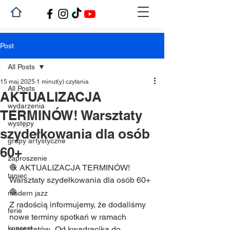
Post
All Posts
15 maj 2025
1 minut(y) czytania
All Posts
AKTUALIZACJA
wydarzenia
TERMINÓW! Warsztaty
występy
szydełkowania dla osób
grupy artystyczne
60+
zaproszenie
🧶 AKTUALIZACJA TERMINÓW! 
taniec
Warsztaty szydełkowania dla osób 60+ 
🧶
modern jazz
Z radością informujemy, że dodaliśmy 
ferie
nowe terminy spotkań w ramach 
koncert
warsztatów „Od kwadracika do 