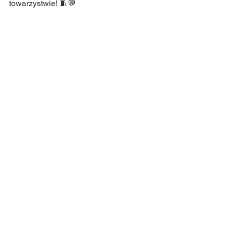
towarzystwie! 🧵💬