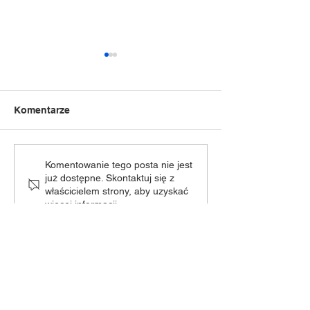
Komentarze
„Dziecięca Moc Sceny” -
𝐃𝐳𝐢𝐞𝐜𝐢𝐞̨𝐜𝐚 𝐌𝐨𝐜 𝐒
Komentowanie tego posta nie jest
już dostępne. Skontaktuj się z
zmiana terminu!
𝐧𝐚𝐝𝐜𝐡𝐨𝐝𝐳𝐢!
właścicielem strony, aby uzyskać
więcej informacji.