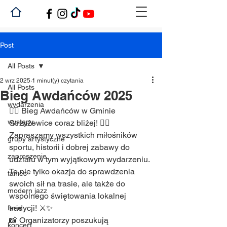
Post
All Posts
2 wrz 2025
1 minut(y) czytania
All Posts
Bieg Awdańców 2025
wydarzenia
🏃‍♂️ Bieg Awdańców w Gminie 
występy
Strzyżewice coraz bliżej! 🏃‍♀️
Zapraszamy wszystkich miłośników 
grupy artystyczne
sportu, historii i dobrej zabawy do 
zaproszenie
udziału w tym wyjątkowym wydarzeniu. 
To nie tylko okazja do sprawdzenia 
taniec
swoich sił na trasie, ale także do 
modern jazz
wspólnego świętowania lokalnej 
tradycji! ⚔️✨
ferie
📸 Organizatorzy poszukują 
koncert