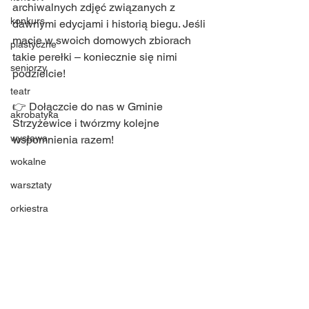
archiwalnych zdjęć związanych z 
konkurs
dawnymi edycjami i historią biegu. Jeśli 
macie w swoich domowych zbiorach 
plastyczne
takie perełki – koniecznie się nimi 
seniorzy
podzielcie!
teatr
👉 Dołączcie do nas w Gminie 
akrobatyka
Strzyżewice i twórzmy kolejne 
wystawa
wspomnienia razem!
wokalne
warsztaty
orkiestra