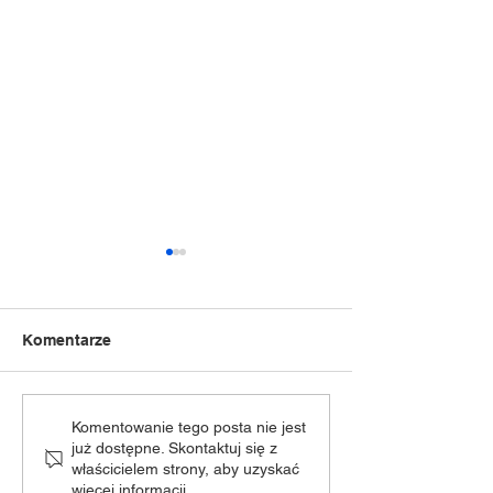
Komentarze
NOC Świętojańska 2k26
„Dziecięca Moc
Komentowanie tego posta nie jest
już dostępne. Skontaktuj się z
zmiana terminu
właścicielem strony, aby uzyskać
więcej informacji.