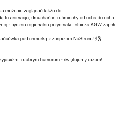
zas możecie zaglądać także do:
ędą tu animacje, dmuchańce i uśmiechy od ucha do ucha 
znej - pyszne regionalne przysmaki i stoiska KGW zapełn
 potańcówka pod chmurką z zespołem NoStress! 💃🕺
rzyjaciółmi i dobrym humorem - świętujemy razem!