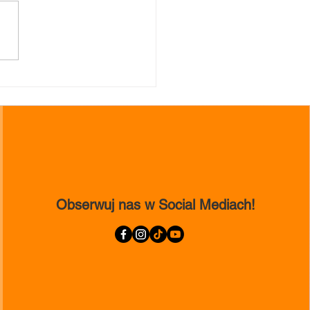
ecięca Moc Sceny” -
na terminu!
Obserwuj nas w Social Mediach!