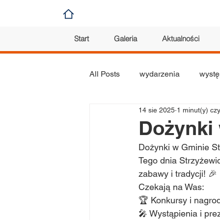
Start
Galeria
Aktualności
All Posts
wydarzenia
wystę
14 sie 2025
1 minut(y) cz
koncert
konkurs
plas
Dożynki 
Dożynki w Gminie St
orkiestra
Tego dnia Strzyżewi
zabawy i tradycji! 🎉
Czekają na Was:
🏆 Konkursy i nagro
🎤 Wystąpienia i pre