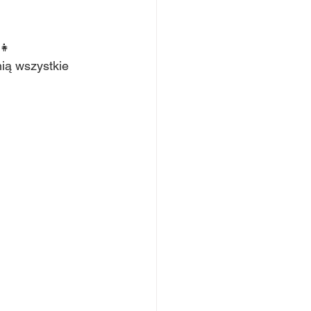
👧 
ią wszystkie 