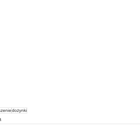
szenie
dożynki
a