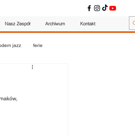
Nasz Zespół
Archiwum
Kontakt
dern jazz
ferie
wokalne
warsztaty
smaków, 