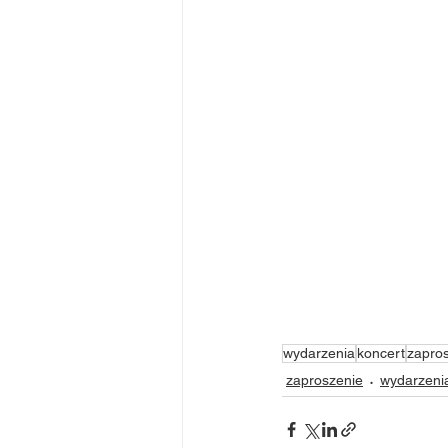
wydarzenia
koncert
zapro
zaproszenie
wydarzeni