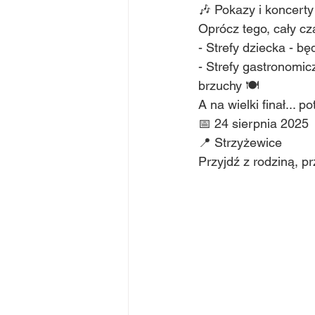
🎶 Pokazy i koncerty
Oprócz tego, cały c
- Strefy dziecka - b
- Strefy gastronomic
brzuchy 🍽 
A na wielki finał...
📅 24 sierpnia 2025
📍 Strzyżewice
Przyjdź z rodziną, p