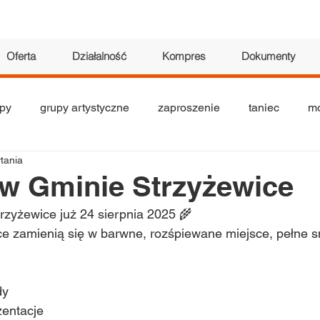
Oferta
Działalność
Kompres
Dokumenty
py
grupy artystyczne
zaproszenie
taniec
mo
ytania
tyczne
seniorzy
teatr
akrobatyka
wystawa
w Gminie Strzyżewice
rzyżewice już 24 sierpnia 2025 🌾
ce zamienią się w barwne, rozśpiewane miejsce, pełne 
dy
zentacje