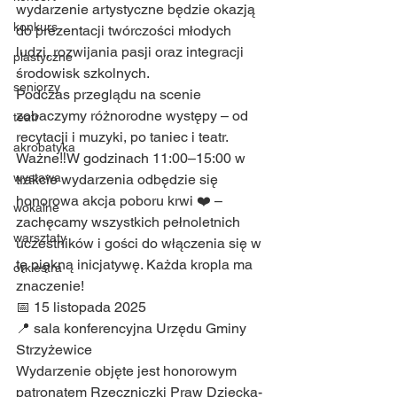
wydarzenie artystyczne będzie okazją 
konkurs
do prezentacji twórczości młodych 
ludzi, rozwijania pasji oraz integracji 
plastyczne
środowisk szkolnych.
seniorzy
Podczas przeglądu na scenie 
zobaczymy różnorodne występy – od 
teatr
recytacji i muzyki, po taniec i teatr. 
akrobatyka
Ważne‼️W godzinach 11:00–15:00 w 
wystawa
trakcie wydarzenia odbędzie się 
honorowa akcja poboru krwi ❤️ – 
wokalne
zachęcamy wszystkich pełnoletnich 
warsztaty
uczestników i gości do włączenia się w 
tę piękną inicjatywę. Każda kropla ma 
orkiestra
znaczenie!
📅 15 listopada 2025
📍 sala konferencyjna Urzędu Gminy 
Strzyżewice
Wydarzenie objęte jest honorowym 
patronatem Rzeczniczki Praw Dziecka- 