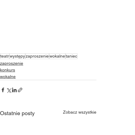
teatr
występy
zaproszenie
wokalne
taniec
zaproszenie
konkurs
wokalne
Zobacz wszystkie
Ostatnie posty