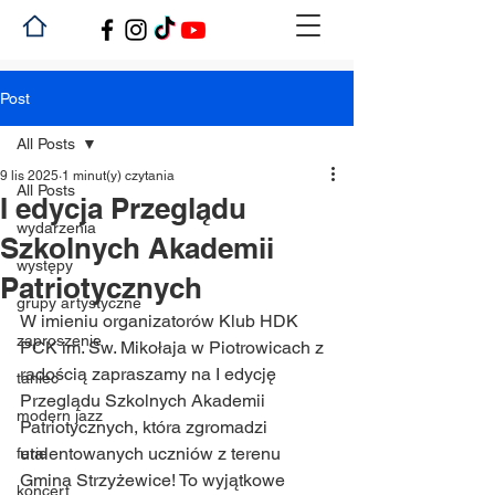
Post
All Posts
9 lis 2025
1 minut(y) czytania
All Posts
I edycja Przeglądu
wydarzenia
Szkolnych Akademii
występy
Patriotycznych
grupy artystyczne
W imieniu organizatorów Klub HDK 
zaproszenie
PCK im. Św. Mikołaja w Piotrowicach z 
radością zapraszamy na I edycję 
taniec
Przeglądu Szkolnych Akademii 
modern jazz
Patriotycznych, która zgromadzi 
utalentowanych uczniów z terenu 
ferie
Gmina Strzyżewice! To wyjątkowe 
koncert