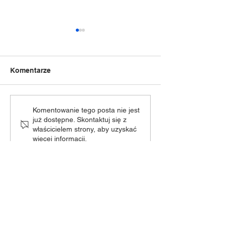
Komentarze
„Dziecięca Moc Sceny” -
Nasza cudowna
Komentowanie tego posta nie jest
już dostępne. Skontaktuj się z
seniorek odwie
zmiana terminu!
właścicielem strony, aby uzyskać
Muzeum Wsi Kie
więcej informacji.