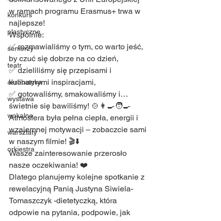
w ramach programu Erasmus+ trwa w 
konkurs
najlepsze!
plastyczne
Wspólnie:
✅ rozmawialiśmy o tym, co warto jeść, 
seniorzy
by czuć się dobrze na co dzień,
teatr
✅ dzieliliśmy się przepisami i 
kulinarnymi inspiracjami,
akrobatyka
✅ gotowaliśmy, smakowaliśmy i… 
wystawa
świetnie się bawiliśmy! 🍲👩‍🍳🧑‍🍳
wokalne
Atmosfera była pełna ciepła, energii i 
wzajemnej motywacji – zobaczcie sami 
warsztaty
w naszym filmie! 🎬⬇️
orkiestra
Wasze zainteresowanie przerosło 
nasze oczekiwania! ❤️
Dlatego planujemy kolejne spotkanie z 
rewelacyjną Panią Justyna Siwiela-
Tomaszczyk -dietetyczką, która 
odpowie na pytania, podpowie, jak 