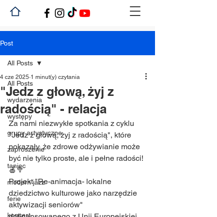
Post
All Posts
4 cze 2025
1 minut(y) czytania
All Posts
"Jedz z głową, żyj z
wydarzenia
radością" - relacja
występy
Za nami niezwykłe spotkania z cyklu 
grupy artystyczne
"Jedz z głową, żyj z radością", które 
pokazały, że zdrowe odżywianie może 
zaproszenie
być nie tylko proste, ale i pełne radości! 
taniec
🍎🥦
Projekt "Re-animacja- lokalne 
modern jazz
dziedzictwo kulturowe jako narzędzie 
ferie
aktywizacji seniorów" 
koncert
dofinansowanego z Unii Europejskiej 