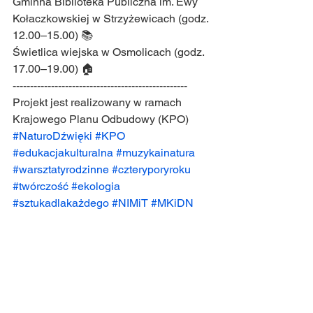
Gminna Biblioteka Publiczna im. Ewy 
Kołaczkowskiej w Strzyżewicach (godz. 
12.00–15.00) 📚
Świetlica wiejska w Osmolicach (godz. 
17.00–19.00) 🏠
--------------------------------------------------
Projekt jest realizowany w ramach 
Krajowego Planu Odbudowy (KPO)
#NaturoDźwięki
#KPO
#edukacjakulturalna
#muzykainatura
#warsztatyrodzinne
#czteryporyroku
#twórczość
#ekologia
#sztukadlakażdego
#NIMiT
#MKiDN