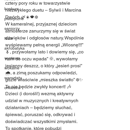
cztery pory roku w towarzystwie 
konkurs
niezwykłego duetu – Sylwii i Marcina 
Dwóch 🌿☀️🍁❄️
plastyczne
W kameralnej, przyjaznej dzieciom 
seniorzy
atmosferze zanurzymy się w świat 
dźwięków i odgłosów natury. Wspólnie 
teatr
wyśpiewamy pełną energii „Wiosnę!!!” 
akrobatyka
🌷, przywołamy lato i dowiemy się, „co 
wystawa
nam do oczu wpada” 🌞, wywołamy 
jesienny deszcz, o który „jesień prosi” 
wokalne
🌧️, a zimą poszukamy odpowiedzi, 
warsztaty
gdzie właściwie „mieszka światło” ❄️✨
To nie będzie zwykły koncert! 🎶
orkiestra
Dzieci (i dorośli!) wezmą aktywny 
udział w muzycznych i kreatywnych 
działaniach – będziemy słuchać, 
śpiewać, poruszać się, odkrywać i 
doświadczać wszystkimi zmysłami.
To spotkanie, które pobudzi 