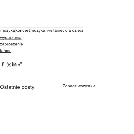
muzyka
koncert
muzyka live
taniec
dla dzieci
wydarzenia
zaproszenie
taniec
Zobacz wszystkie
Ostatnie posty