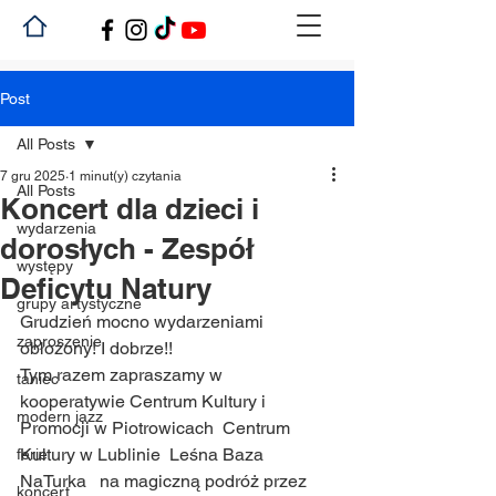
Post
All Posts
7 gru 2025
1 minut(y) czytania
All Posts
Koncert dla dzieci i
wydarzenia
dorosłych - Zespół
występy
Deficytu Natury
grupy artystyczne
Grudzień mocno wydarzeniami 
zaproszenie
obłożony! I dobrze!!
Tym razem zapraszamy w 
taniec
kooperatywie Centrum Kultury i 
modern jazz
Promocji w Piotrowicach  Centrum 
Kultury w Lublinie  Leśna Baza 
ferie
NaTurka   na magiczną podróż przez 
koncert