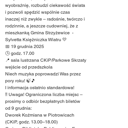
wyobraźnię, rozbudzi ciekawość świata 
i pozwoli spędzić wspólnie czas 
inaczej niż zwykle – radośnie, twórczo i 
rodzinnie, a jeszcze cudowniej, że z 
mieszkanką Gmina Strzyżewice  - 
Sylvetta Księżniczka Wiatru 💛
📅 19 grudnia 2025
🕒 godz. 17.00
📍 sala lustrzana CKiP/Parkowe Skrzaty
wejście od przedszkola
Niech muzyka poprowadzi Was przez 
pory roku! 🍃🎵
I informacja ostatnio standardowa!
‼️ Uwaga! Ograniczona liczba miejsc – 
prosimy o odbiór bezpłatnych biletów 
od 9 grudnia:
Dworek Koźmiana w Piotrowicach 
(CKiP, godz. 13.00–18.00)