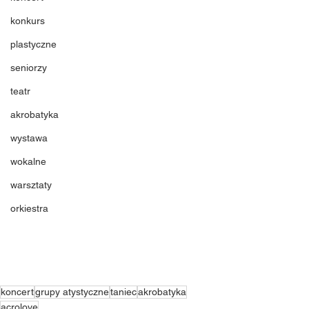
konkurs
plastyczne
seniorzy
teatr
akrobatyka
wystawa
wokalne
warsztaty
orkiestra
koncert
grupy atystyczne
taniec
akrobatyka
acrolove