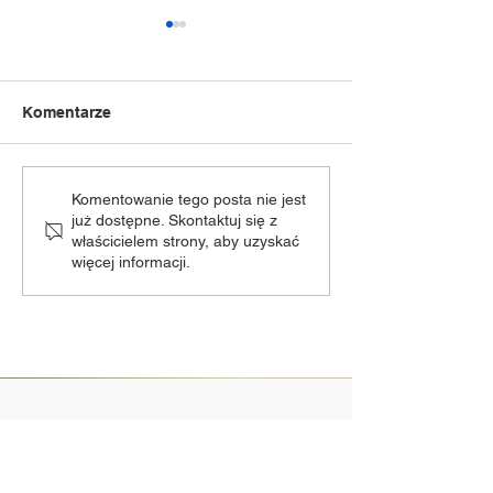
Komentarze
XXXVI Ogólnopolski
„Dziecięca Moc
Komentowanie tego posta nie jest
już dostępne. Skontaktuj się z
Festiwal Teatrów
zmiana terminu
właścicielem strony, aby uzyskać
Dziecięcych i
więcej informacji.
Młodzieżowych HECA
2026
Odwiedź nas!
Piotrowice 94A