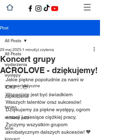
Post
All Posts
29 maj 2025
1 minut(y) czytania
All Posts
Koncert grupy
wydarzenia
ACROLOVE - dziękujemy!
występy
Jakie piękne popołudnie za nami w 
grupy artystyczne
CKiP…🥹 
Wspaniale jest być świadkiem 
zaproszenie
Waszych talentów oraz sukcesów! 
taniec
Dziękujemy za piękne występy, ogrom 
emocji i miesiące ciężkiej pracy. 
modern jazz
Życzymy wszystkim grupom 
ferie
akrobatycznym dalszych sukcesów! 🧡
koncert