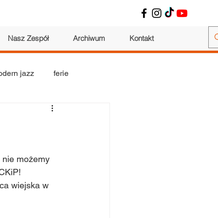
Nasz Zespół
Archiwum
Kontakt
dern jazz
ferie
wokalne
warsztaty
 i nie możemy 
 CKiP!
ca wiejska w 