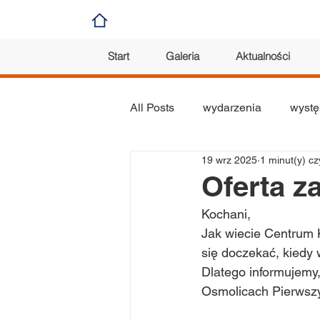
Start
Galeria
Aktualności
All Posts
wydarzenia
wystę
19 wrz 2025
1 minut(y) cz
koncert
konkurs
plas
Oferta z
Kochani, 
orkiestra
Jak wiecie Centrum K
się doczekać, kiedy
Dlatego informujemy
Osmolicach Pierwszy