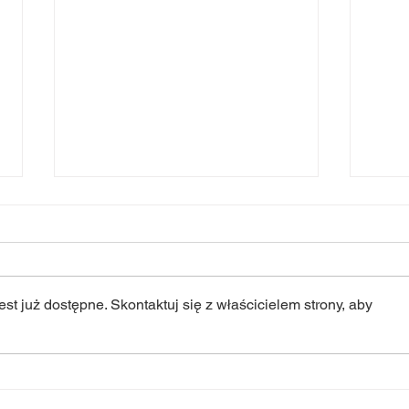
st już dostępne. Skontaktuj się z właścicielem strony, aby
XXXVI Ogólnopolski
„Dzi
Festiwal Teatrów
zmia
Dziecięcych i