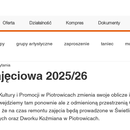
Oferta
Działalność
Kompres
Dokumenty
py
grupy artystyczne
zaproszenie
taniec
mo
ytania
tyczne
seniorzy
teatr
akrobatyka
wystawa
ajęciowa 2025/26
ultury i Promocji w Piotrowicach zmienia swoje oblicze
 wejdziemy tam ponownie ale z odmienioną przestrzenią
, że na czas remontu zajęcia będą prowadzone w Świetli
ch oraz Dworku Koźmiana w Piotrowicach. 