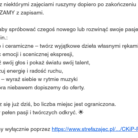
 z niektórymi zajęciami ruszymy dopiero po zakończeniu
ZAMY z zapisami.
aby spróbować czegoś nowego lub rozwinąć swoje pasje
in.:
e i ceramiczne – twórz wyjątkowe dzieła własnymi rękami
 emocji i scenicznej ekspresji,
swój głos i pokaż światu swój talent,
uj energię i radość ruchu,
z – wyraź siebie w rytmie muzyki
tóra niebawem dopiszemy do oferty.
 się już dziś, bo liczba miejsc jest ograniczona.
 pełen pasji i twórczych odkryć. 🌟
y wyłącznie poprzez 
https://www.strefazajec.pl/.../CKiP-