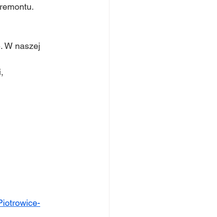
 remontu.
. W naszej 
,
Piotrowice-