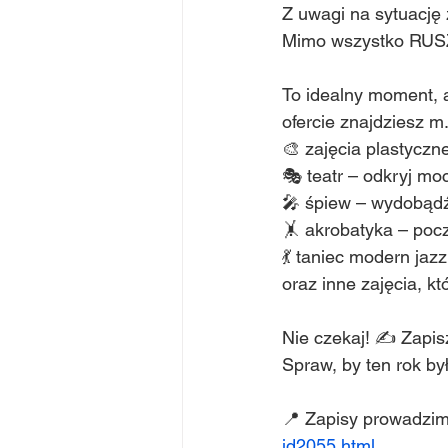
Z uwagi na sytuację
Mimo wszystko RUS
To idealny moment, 
ofercie znajdziesz m.
🎨 zajęcia plastyczn
🎭 teatr – odkryj moc
🎤 śpiew – wydobądź 
🤸 akrobatyka – pocz
💃 taniec modern jaz
oraz inne zajęcia, k
Nie czekaj! ✍️ Zapisz
Spraw, by ten rok był
📍 Zapisy prowadzim
id2055.html