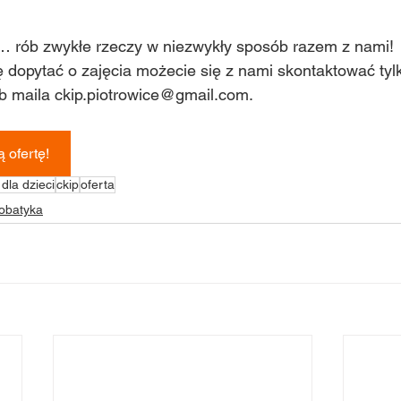
i… rób zwykłe rzeczy w niezwykły sposób razem z nami!
się dopytać o zajęcia możecie się z nami skontaktować tyl
 maila ckip.piotrowice@gmail.com.
ą ofertę!
 dla dzieci
ckip
oferta
obatyka