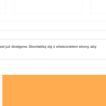
st już dostępne. Skontaktuj się z właścicielem strony, aby
XXXVI Ogólnopolski
„Dzi
Festiwal Teatrów
zmia
Dziecięcych i
Młodzieżowych HECA 2026