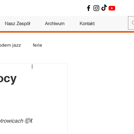
Nasz Zespół
Archiwum
Kontakt
dern jazz
ferie
wokalne
warsztaty
ocy
otrowicach 🤯
💃