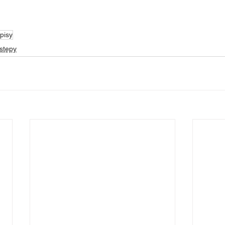
pisy
stępy