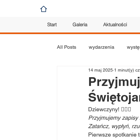
Start
Galeria
Aktualności
All Posts
wydarzenia
wystę
14 maj 2025
1 minut(y) cz
koncert
konkurs
plas
Przyjmuj
Świętoja
orkiestra
Dziewczyny! 🙋🏼‍♀️
Przyjmujemy zapisy 
Zatańcz, wypłyń, rz
Pierwsze spotkanie 