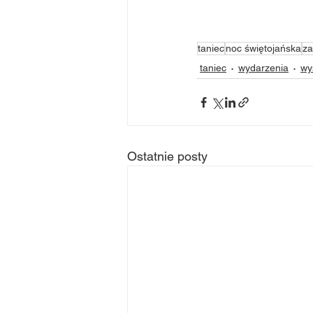
taniec
noc świętojańska
za
taniec
wydarzenia
wy
Ostatnie posty