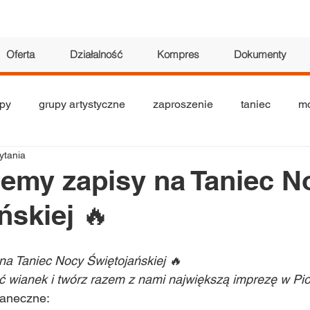
Oferta
Działalność
Kompres
Dokumenty
py
grupy artystyczne
zaproszenie
taniec
mo
ytania
tyczne
seniorzy
teatr
akrobatyka
wystawa
emy zapisy na Taniec N
ńskiej 🔥
na Taniec Nocy Świętojańskiej 🔥
uć wianek i twórz razem z nami największą imprezę w Pi
taneczne: