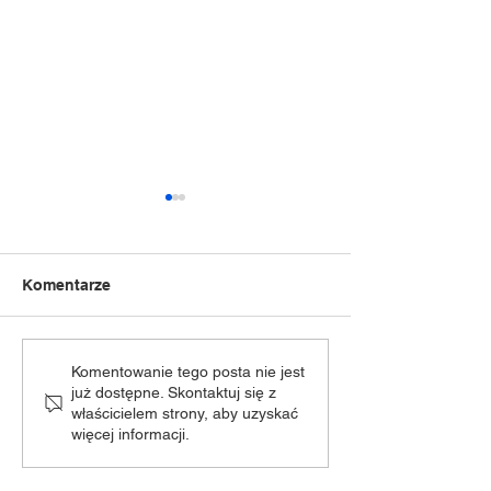
Komentarze
Podsumowanie
Wspomnienie s
Komentowanie tego posta nie jest
już dostępne. Skontaktuj się z
teatralno-plastyczne
autorskiego z U
właścicielem strony, aby uzyskać
Piwowarską
więcej informacji.