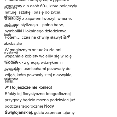
warsztaty dla osób 60+, które połączyły 
konkurs
naturę, sztukę i pasję do życia. 
plastyczne
Seniorzy z zapałem tworzyli własne, 
roślinne stylizacje – pełne barw, 
seniorzy
symboliki i lokalnego dziedzictwa. 
teatr
Potem… czas na chwilę sławy! 🎬🌾
akrobatyka
W magicznym anturażu zieleni 
wystawa
wspaniałe kobiety wcieliły się w rolę 
wokalne
modelek - z gracją, wdziękiem i 
szerokimi uśmiechami pozowały do 
warsztaty
zdjęć, które powstały z tej niezwykłej 
orkiestra
sesji.
🎆 I to jeszcze nie koniec! 
Efekty tej florystyczno-fotograficznej 
przygody będzie można podziwiać już 
podczas tegorocznej 
Nocy 
Świętojańskiej
, gdzie zaprezentujemy 