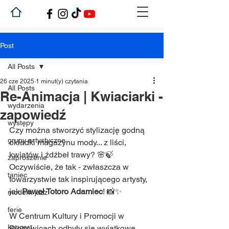
Post
All Posts
26 cze 2025
1 minut(y) czytania
All Posts
Re-Animacja | Kwiaciarki -
wydarzenia
zapowiedź
występy
Czy można stworzyć stylizację godną 
grupy artystyczne
okładki magazynu mody... z liści, 
kwiatów i źdźbeł trawy? 🌸🍃 
zaproszenie
Oczywiście, że tak - zwłaszcza w 
taniec
towarzystwie tak inspirującego artysty, 
jak 
Paweł Totoro Adamiec
! 📸✨
modern jazz
ferie
W Centrum Kultury i Promocji w 
koncert
Piotrowicach odbyły się wyjątkowe 