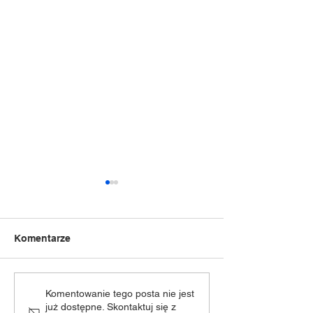
Komentarze
NOC Świętojańska 2k26
„Dziecięca Moc
Komentowanie tego posta nie jest
już dostępne. Skontaktuj się z
zmiana terminu