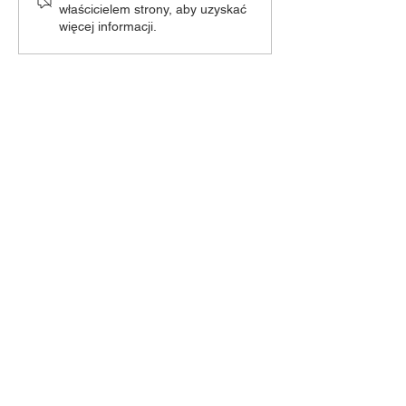
właścicielem strony, aby uzyskać
więcej informacji.
Odwiedź nas!
Piotrowice 94A
23-107 Strzyżewice
Poniedziałek - Piątek:
8:00-21:00
Skontaktuj się z nami!
+48 81 562-80-74