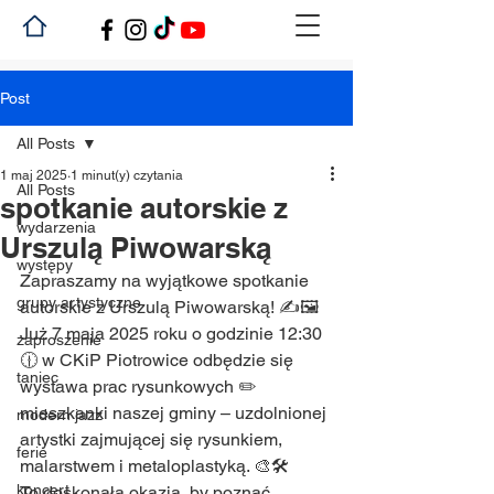
Post
All Posts
1 maj 2025
1 minut(y) czytania
All Posts
spotkanie autorskie z
wydarzenia
Urszulą Piwowarską
występy
Zapraszamy na wyjątkowe spotkanie 
grupy artystyczne
autorskie z Urszulą Piwowarską! ✍️🖼️
Już 7 maja 2025 roku o godzinie 12:30 
zaproszenie
🕧 w CKiP Piotrowice odbędzie się 
taniec
wystawa prac rysunkowych ✏️ 
mieszkanki naszej gminy – uzdolnionej 
modern jazz
artystki zajmującej się rysunkiem, 
ferie
malarstwem i metaloplastyką. 🎨🛠️
koncert
To doskonała okazja, by poznać 