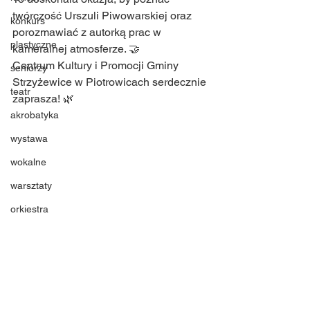
twórczość Urszuli Piwowarskiej oraz 
konkurs
porozmawiać z autorką prac w 
plastyczne
kameralnej atmosferze. 🤝
Centrum Kultury i Promocji Gminy 
seniorzy
Strzyżewice w Piotrowicach serdecznie 
teatr
zaprasza! 🌿
akrobatyka
wystawa
wokalne
warsztaty
orkiestra