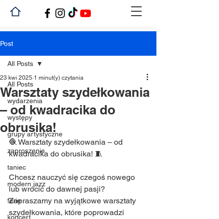
Post
All Posts
23 kwi 2025
1 minut(y) czytania
All Posts
Warsztaty szydełkowania
wydarzenia
– od kwadracika do
występy
obrusika!
grupy artystyczne
🧶 Warsztaty szydełkowania – od 
zaproszenie
kwadracika do obrusika! 🧵
taniec
Chcesz nauczyć się czegoś nowego 
modern jazz
lub wrócić do dawnej pasji? 
Zapraszamy na wyjątkowe warsztaty 
ferie
szydełkowania, które poprowadzi 
koncert