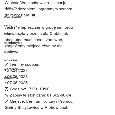
Wioletta Wojciechowska – z pasją, 
konkurs
doświadczeniem i ogromnym sercem 
do rękodzieła! ❤️
plastyczne
seniorzy
Jeśli nie łapiesz się w grupę seniorów, 
ale warsztaty brzmią dla Ciebie jak 
teatr
absolutne must have - zadzwoń, 
akrobatyka
znajdziemy miejsce również dla 
wystawa
Ciebie! 
wokalne
📍 Terminy spotkań:
warsztaty
▪ 29.04.2025
▪ 06.05.2025
orkiestra
▪ 07.05.2025
⏰ Godziny: 17:00–19:00
📞 Zapisy telefoniczne: 81 562-80-74
📍 Miejsce: Centrum Kultury i Promocji 
Gminy Strzyżewice w Piotrowicach