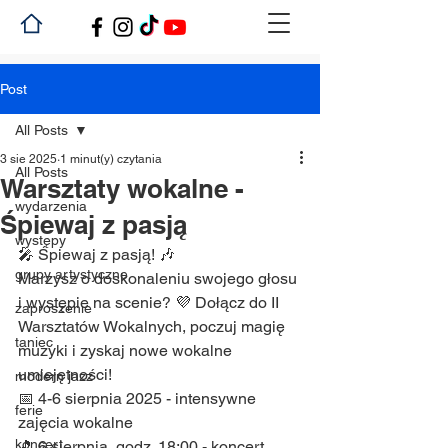
Post
All Posts
3 sie 2025
1 minut(y) czytania
All Posts
Warsztaty wokalne -
wydarzenia
Śpiewaj z pasją
występy
🎤 Śpiewaj z pasją! 🎶
grupy artystyczne
Marzysz o doskonaleniu swojego głosu 
i występie na scenie? 💜 Dołącz do II 
zaproszenie
Warsztatów Wokalnych, poczuj magię 
taniec
muzyki i zyskaj nowe wokalne 
umiejętności!
modern jazz
📅 4-6 sierpnia 2025 - intensywne 
ferie
zajęcia wokalne
koncert
🎵 6 sierpnia, godz. 18:00 - koncert 