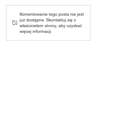
„Dziecięca Moc Sceny” -
𝐃𝐳𝐢𝐞𝐜𝐢𝐞̨𝐜𝐚 𝐌𝐨𝐜 𝐒
Komentowanie tego posta nie jest
już dostępne. Skontaktuj się z
zmiana terminu!
𝐧𝐚𝐝𝐜𝐡𝐨𝐝𝐳𝐢!
właścicielem strony, aby uzyskać
więcej informacji.
Odwiedź nas!
Piotrowice 94A
23-107 Strzyżewice
Poniedziałek - Piątek:
8:00-21:00