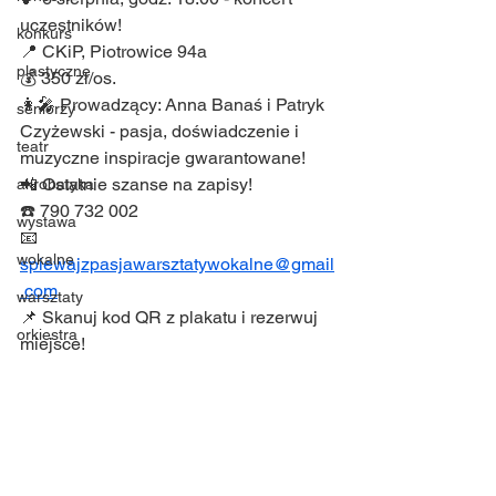
uczestników!
konkurs
📍 CKiP, Piotrowice 94a
plastyczne
💰 350 zł/os.
👩‍🎤 Prowadzący: Anna Banaś i Patryk 
seniorzy
Czyżewski - pasja, doświadczenie i 
teatr
muzyczne inspiracje gwarantowane!
📲 Ostatnie szanse na zapisy!
akrobatyka
☎️ 790 732 002
wystawa
📧 
wokalne
spiewajzpasjawarsztatywokalne@gmail
.com
warsztaty
📌 Skanuj kod QR z plakatu i rezerwuj 
orkiestra
miejsce!