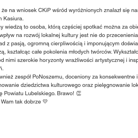
 że na wniosek CKiP wśród wyróżnionych znalazł się nas
n Kasiura. 
y wiedzą to osoba, którą częściej spotkać można za obi
 wpływ na rozwój lokalnej kultury jest nie do przecenienia
kad z pasją, ogromną cierpliwością i imponującym doświ
dzą, kształcąc całe pokolenia młodych twórców. Wykształ
d nimi szerokie horyzonty wrażliwości artystycznej i insp
ń.
wnież zespół PoNoszemu, doceniony za konsekwentne i
wanie dziedzictwa kulturowego oraz pielęgnowanie loka
ę Powiatu Lubelskiego. Brawo! 👏
i Wam tak dobrze 💛