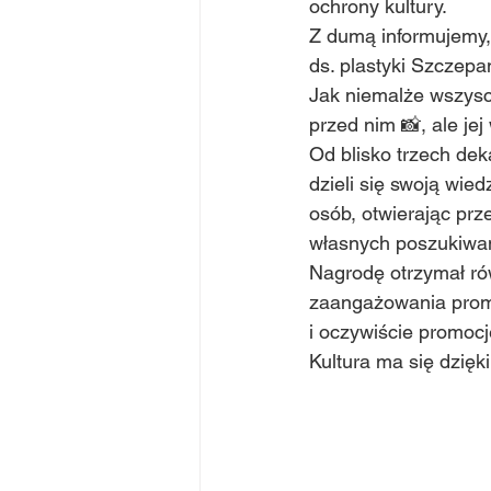
ochrony kultury.
Z dumą informujemy,
ds. plastyki Szczepa
Jak niemalże wszysc
przed nim 📸, ale jej
Od blisko trzech de
dzieli się swoją wie
osób, otwierając prze
własnych poszukiwa
Nagrodę otrzymał ró
zaangażowania promo
i oczywiście promocj
Kultura ma się dzięk