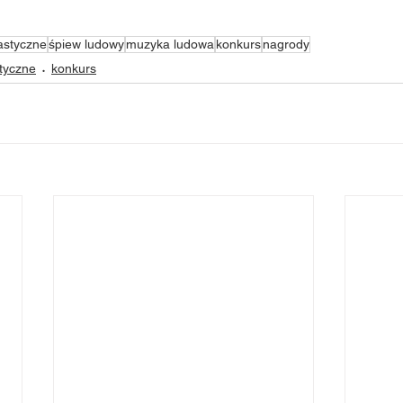
astyczne
śpiew ludowy
muzyka ludowa
konkurs
nagrody
styczne
konkurs