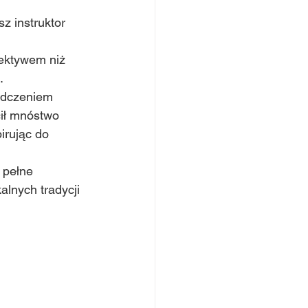
z instruktor 
ektywem niż 
. 
adczeniem 
cił mnóstwo 
irując do 
 pełne 
lnych tradycji 