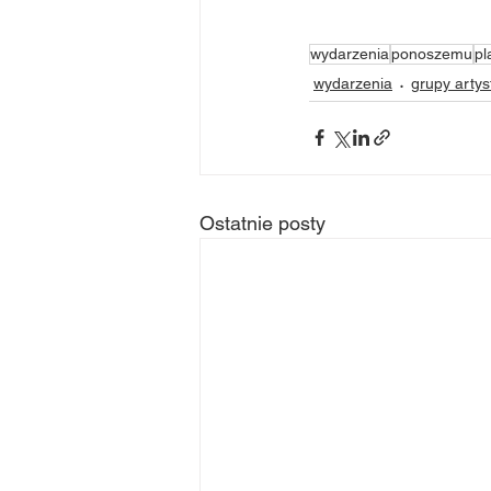
wydarzenia
ponoszemu
pl
wydarzenia
grupy arty
Ostatnie posty