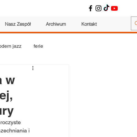
Nasz Zespół
Archiwum
Kontakt
dern jazz
ferie
wokalne
warsztaty
a w
ej,
ury
uroczyste 
zechniania i 