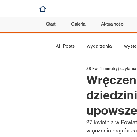
Start
Galeria
Aktualności
All Posts
wydarzenia
wystę
29 kwi
1 minut(y) czytania
koncert
konkurs
plas
Wręczeni
dziedzin
orkiestra
upowszec
27 kwietnia w Powiat
wręczenie nagród za 