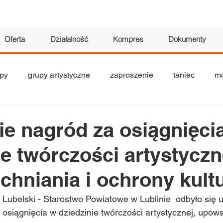
Oferta
Działalność
Kompres
Dokumenty
py
grupy artystyczne
zaproszenie
taniec
mo
tyczne
seniorzy
teatr
akrobatyka
wystawa
e nagród za osiągnięci
ie twórczości artystyczn
hniania i ochrony kult
 Lubelski - Starostwo Powiatowe w Lublinie  odbyło się 
osiągnięcia w dziedzinie twórczości artystycznej, upows