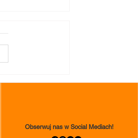
II Spotkania Teatralne
WMY SIĘ W TEATR” w
ebrzeszynie.
Obserwuj nas w Social Mediach!