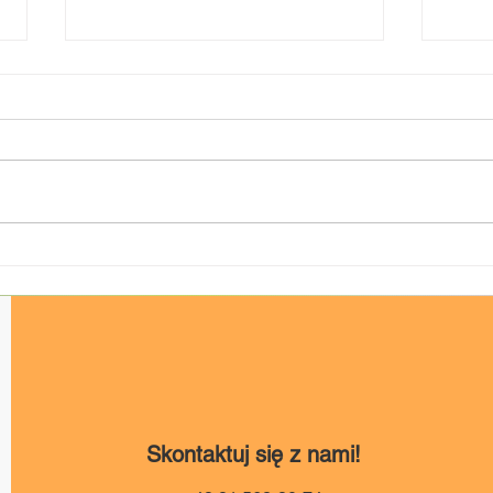
„Dziecięca Moc Sceny” -
XXVI
„BA
zmiana terminu!
Szcz
Skontaktuj się z nami!