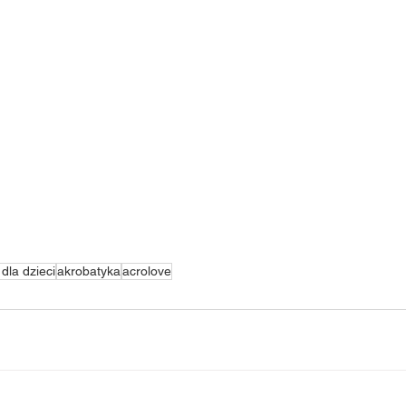
 dla dzieci
akrobatyka
acrolove