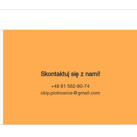
Przegląd Grup
Akro
Andr
Akrobatycznych w
Kid 
Wilkołazie
Skontaktuj się z nami!
+48 81 562-80-74
ckip.piotrowice@gmail.com