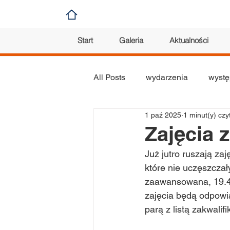
Start
Galeria
Aktualności
All Posts
wydarzenia
wystę
1 paź 2025
1 minut(y) czy
koncert
konkurs
plas
Zajęcia z
Już jutro ruszają zaj
orkiestra
które nie uczęszcza
zaawansowana, 19.45
zajęcia będą odpow
parą z listą zakwali