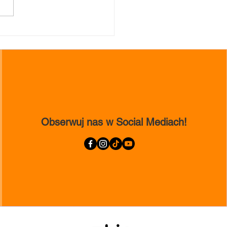
Love Z sukcesami na
zejkowym Turnieju Fit
w Malawie
Obserwuj nas w Social Mediach!