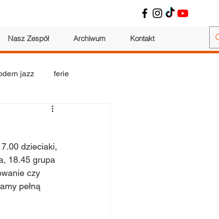
Nasz Zespół
Archiwum
Kontakt
dern jazz
ferie
wokalne
warsztaty
17.00 dzieciaki, 
a, 18.45 grupa 
owanie czy 
zamy pełną 