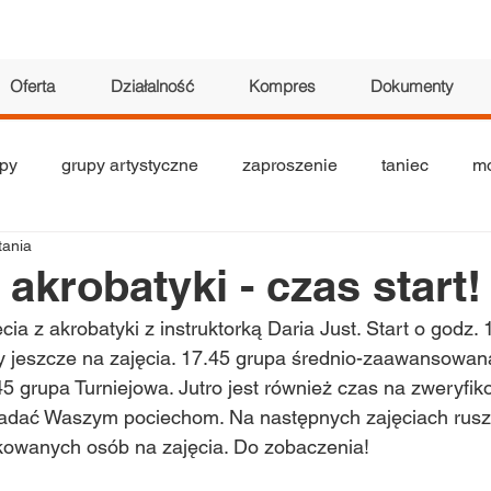
Oferta
Działalność
Kompres
Dokumenty
py
grupy artystyczne
zaproszenie
taniec
mo
tania
tyczne
seniorzy
teatr
akrobatyka
wystawa
 akrobatyki - czas start!
ęcia z akrobatyki z instruktorką Daria Just. Start o godz. 
ły jeszcze na zajęcia. 17.45 grupa średnio-zaawansowan
 grupa Turniejowa. Jutro jest również czas na zweryfik
iadać Waszym pociechom. Na następnych zajęciach rus
fikowanych osób na zajęcia. Do zobaczenia!