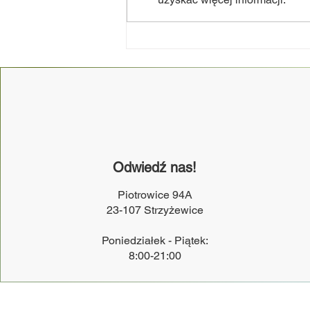
𝐃𝐳𝐢𝐞𝐜𝐢𝐞̨𝐜𝐚 𝐌𝐨𝐜 𝐒𝐜𝐞𝐧𝐲
𝐧𝐚𝐝𝐜𝐡𝐨𝐝𝐳𝐢!
Odwiedź nas!
Piotrowice 94A
23-107 Strzyżewice
Poniedziałek - Piątek:
8:00-21:00