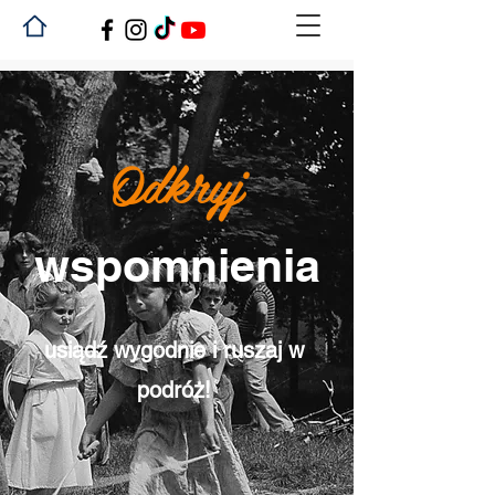
Odkryj
wspomnienia
usiądź wygodnie i ruszaj w
podróż!