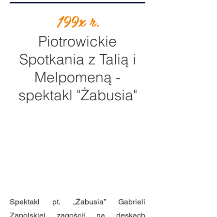
199x r.
Piotrowickie
Spotkania z Talią i
Melpomeną -
spektakl "Żabusia"
Spektakl pt. „Żabusia” Gabrieli
Zapolskiej zagościł na deskach