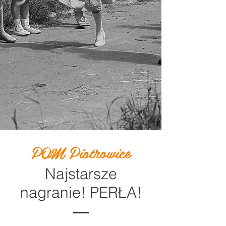
POM Piotrowice
Najstarsze
nagranie! PERŁA!