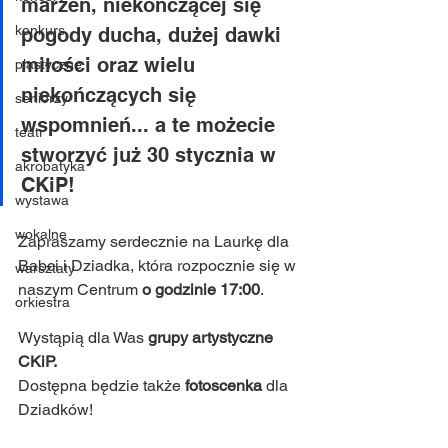
marzeń, niekończącej się 
konkurs
pogody ducha, dużej dawki 
miłości oraz wielu 
plastyczne
niekończących się 
seniorzy
wspomnień... a te możecie 
teatr
stworzyć już 30 stycznia w 
akrobatyka
CKiP!
wystawa
wokalne
Zapraszamy serdecznie na Laurkę dla 
Babci i Dziadka, która rozpocznie się w 
warsztaty
naszym Centrum 
o godzinie 17:00
.
orkiestra
Wystąpią dla Was 
grupy artystyczne 
CKiP.
Dostępna będzie także 
fotoscenka 
dla 
Dziadków!