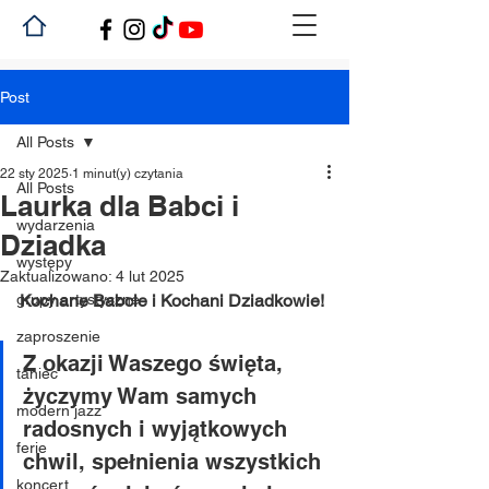
Post
All Posts
22 sty 2025
1 minut(y) czytania
All Posts
Laurka dla Babci i
wydarzenia
Dziadka
występy
Zaktualizowano:
4 lut 2025
grupy artystyczne
Kochane Babcie i Kochani Dziadkowie! 
zaproszenie
Z okazji Waszego święta, 
taniec
życzymy Wam samych 
modern jazz
radosnych i wyjątkowych 
ferie
chwil, spełnienia wszystkich 
koncert