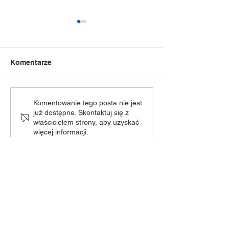
Komentarze
„Dziecięca Moc Sceny” -
𝐃𝐳𝐢𝐞𝐜𝐢𝐞̨𝐜𝐚 𝐌𝐨𝐜 𝐒
Komentowanie tego posta nie jest
już dostępne. Skontaktuj się z
zmiana terminu!
𝐧𝐚𝐝𝐜𝐡𝐨𝐝𝐳𝐢!
właścicielem strony, aby uzyskać
więcej informacji.
Odwiedź nas!