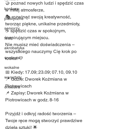
🤝 poznać nowych ludzi i spędzić czas 
konkurs
w miłej atmosferze,
🎭 rozwinąć swoją kreatywność, 
plastyczne
tworząc piękne, unikalne przedmioty,
seniorzy
☕ spędzić czas w spokojnym, 
inspirującym miejscu.
teatr
Nie musisz mieć doświadczenia – 
akrobatyka
wszystkiego nauczymy Cię krok po 
wystawa
kroku! 💛
wokalne
📅 Kiedy: 17.09; 23.09; 07.10, 09.10
warsztaty
📍 Gdzie: Dworek Koźmiana w 
Piotrowicach
orkiestra
📌 Zapisy: Dworek Koźmiana w 
Piotrowicach w godz. 8-16
Przyjdź i odkryj radość tworzenia – 
Twoje ręce mogą stworzyć prawdziwe 
dzieła sztuki! 🌟