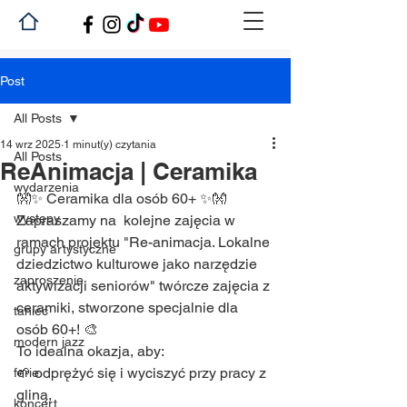
Post
All Posts
14 wrz 2025
1 minut(y) czytania
All Posts
ReAnimacja | Ceramika
wydarzenia
👐✨ Ceramika dla osób 60+ ✨👐
występy
Zapraszamy na  kolejne zajęcia w 
ramach projektu "Re-animacja. Lokalne 
grupy artystyczne
dziedzictwo kulturowe jako narzędzie 
zaproszenie
aktywizacji seniorów" twórcze zajęcia z 
ceramiki, stworzone specjalnie dla 
taniec
osób 60+! 🎨
modern jazz
To idealna okazja, aby:
🌱 odprężyć się i wyciszyć przy pracy z 
ferie
gliną,
koncert