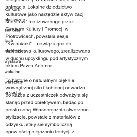
animacja. Lokalne dziedzictwo 
konkurs
kulturowe jako narzędzie aktywizacji 
plastyczne
seniorów" realizowanego przez 
Centrum Kultury i Promocji w 
seniorzy
Piotrowicach, powstała sesja 
teatr
"Kwiaciarki" – nawiązująca do 
dziedzictwa kulturowego, zrealizowana 
akrobatyka
w duchu upcyklingu pod artystycznym 
wystawa
okiem Pawła Adamca.
wokalne
To historie o naturalnym pięknie, 
warsztaty
wewnętrznej sile i kobiecej odwadze – 
orkiestra
bo każda z uczestniczek odważyła się 
stanąć przed obiektywem, będąc po 
prostu sobą. Własnoręcznie stworzone 
stylizacje, powstałe z materiałów z 
odzysku, stały się symboliczną 
opowieścią o łączeniu tradycji z 