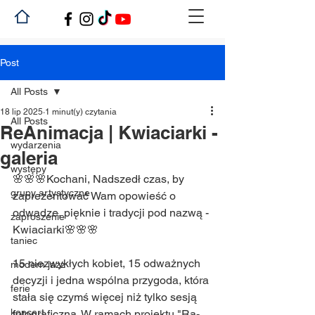
Post
All Posts
18 lip 2025
1 minut(y) czytania
All Posts
ReAnimacja | Kwiaciarki -
wydarzenia
galeria
występy
🌸🌸🌸Kochani, Nadszedł czas, by 
grupy artystyczne
zaprezentować Wam opowieść o 
odwadze, pięknie i tradycji pod nazwą - 
zaproszenie
Kwiaciarki🌸🌸🌸
taniec
15 niezwykłych kobiet, 15 odważnych 
modern jazz
decyzji i jedna wspólna przygoda, która 
ferie
stała się czymś więcej niż tylko sesją 
koncert
fotograficzną. W ramach projektu "Ra-