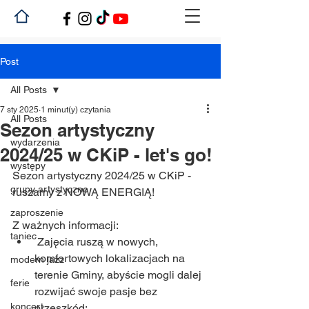
Post
All Posts
7 sty 2025
1 minut(y) czytania
All Posts
Sezon artystyczny
wydarzenia
2024/25 w CKiP - let's go!
występy
Sezon artystyczny 2024/25 w CKiP - 
grupy artystyczne
ruszamy z NOWĄ ENERGIĄ!
zaproszenie
Z ważnych informacji:
taniec
 Zajęcia ruszą w nowych, 
komfortowych lokalizacjach na 
modern jazz
terenie Gminy, abyście mogli dalej 
ferie
rozwijać swoje pasje bez 
koncert
przeszkód: