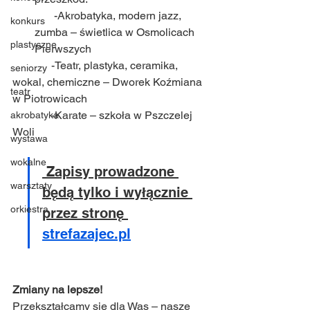
       -Akrobatyka, modern jazz, 
konkurs
zumba – świetlica w Osmolicach 
plastyczne
Pierwszych
              -Teatr, plastyka, ceramika, 
seniorzy
wokal, chemiczne – Dworek Koźmiana 
teatr
w Piotrowicach
              -Karate – szkoła w Pszczelej 
akrobatyka
Woli
wystawa
wokalne
 Zapisy prowadzone 
warsztaty
będą tylko i wyłącznie 
orkiestra
przez stronę 
strefazajec.pl
Zmiany na lepsze!
Przekształcamy się dla Was – nasze 