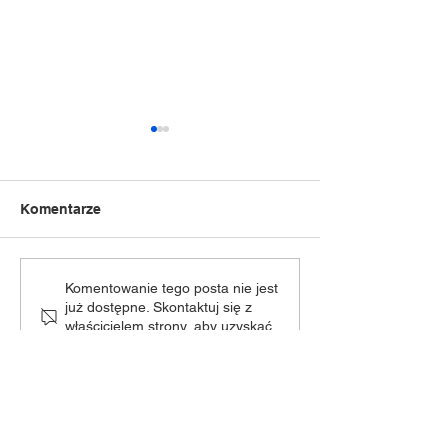
Komentarze
Wakacje z CKiP
NOC Świętojań
Komentowanie tego posta nie jest
już dostępne. Skontaktuj się z
- dziękujemy!
właścicielem strony, aby uzyskać
więcej informacji.