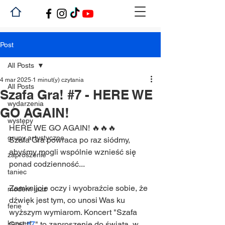
Post
All Posts
4 mar 2025
1 minut(y) czytania
All Posts
Szafa Gra! #7 - HERE WE
wydarzenia
GO AGAIN!
występy
HERE WE GO AGAIN! 🔥🔥🔥
grupy artystyczne
Szafa Gra powraca po raz siódmy, 
abyśmy mogli wspólnie wznieść się 
zaproszenie
ponad codzienność...
taniec
Zamknijcie oczy i wyobraźcie sobie, że 
modern jazz
dźwięk jest tym, co unosi Was ku 
ferie
wyższym wymiarom. Koncert "Szafa 
koncert
Gra! 
#7
" to zaproszenie do świata, w 