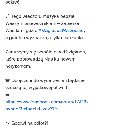
odkryć.
🎶 Tego wieczoru muzyka będzie 
Waszym przewoźnikiem – zabierze 
Was tam, gdzie 
#MagiaJestWszędzie
, 
a granice wyznaczają tylko marzenia.
Zanurzymy się wspólnie w dźwiękach, 
które poprowadzą Nas ku nowym 
horyzontom. 
🎟 Dołączcie do wydarzenia i bądźcie 
częścią tej wyjątkowej chwili!
➡️ 
https://www.facebook.com/share/1AR3x
bvnqq/?mibextid=wwXIfr
🎈 Gotowi na odlot?!