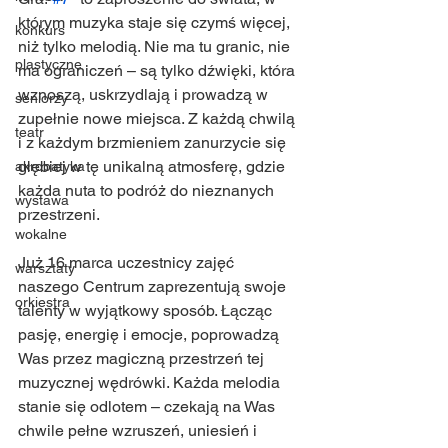
którym muzyka staje się czymś więcej, 
konkurs
niż tylko melodią. Nie ma tu granic, nie 
plastyczne
ma ograniczeń – są tylko dźwięki, która 
wznoszą, uskrzydlają i prowadzą w 
seniorzy
zupełnie nowe miejsca. Z każdą chwilą 
teatr
i z każdym brzmieniem zanurzycie się 
głębiej w tę unikalną atmosferę, gdzie 
akrobatyka
każda nuta to podróż do nieznanych 
wystawa
przestrzeni.
wokalne
Już 16 marca uczestnicy zajęć 
warsztaty
naszego Centrum zaprezentują swoje 
orkiestra
talenty w wyjątkowy sposób. Łącząc 
pasję, energię i emocje, poprowadzą 
Was przez magiczną przestrzeń tej 
muzycznej wędrówki. Każda melodia 
stanie się odlotem – czekają na Was 
chwile pełne wzruszeń, uniesień i 