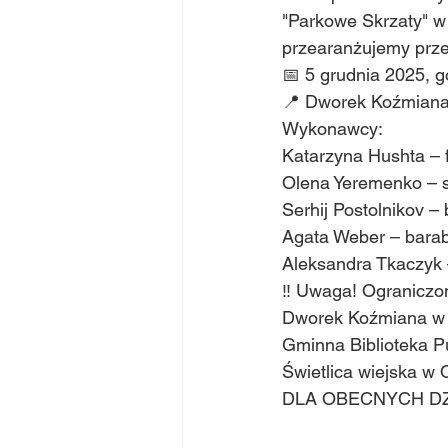
"Parkowe Skrzaty" w
przearanżujemy prze
📅 5 grudnia 2025, g
📍 Dworek Koźmiana 
Wykonawcy:
Katarzyna Hushta – 
Olena Yeremenko – 
Serhij Postolnikov –
Agata Weber – bara
Aleksandra Tkaczyk 
‼️ Uwaga! Ograniczon
Dworek Koźmiana w P
Gminna Biblioteka P
Świetlica wiejska w
DLA OBECNYCH DZ