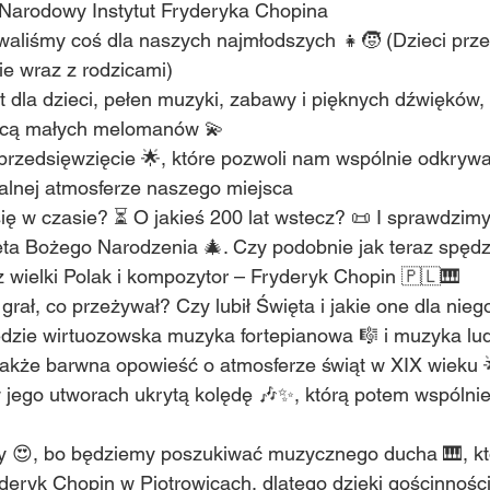
Narodowy Instytut Fryderyka Chopina
aliśmy coś dla naszych najmłodszych 👧🧒 (Dzieci prze
ie wraz z rodzicami)
 dla dzieci, pełen muzyki, zabawy i pięknych dźwięków,
ycą małych melomanów 💫
rzedsięwzięcie 🌟, które pozwoli nam wspólnie odkrywać 
alnej atmosferze naszego miejsca 
ę w czasie? ⏳ O jakieś 200 lat wstecz? 📜 I sprawdzimy, 
ęta Bożego Narodzenia 🎄. Czy podobnie jak teraz spęd
z wielki Polak i kompozytor – Fryderyk Chopin 🇵🇱🎹
grał, co przeżywał? Czy lubił Święta i jakie one dla nieg
zie wirtuozowska muzyka fortepianowa 🎼 i muzyka lud
 także barwna opowieść o atmosferze świąt w XIX wieku 
jego utworach ukrytą kolędę 🎶✨, którą potem wspólni
my 😍, bo będziemy poszukiwać muzycznego ducha 🎹, kt
deryk Chopin w Piotrowicach, dlatego dzięki gościnnośc