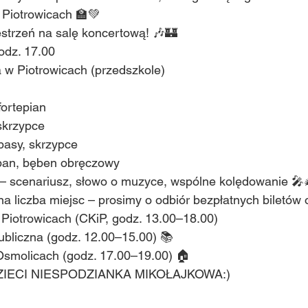
 Piotrowicach 🏫💚
strzeń na salę koncertową! 🎶🏰
odz. 17.00
w Piotrowicach (przedszkole)
fortepian
skrzypce
 basy, skrzypce
ban, bęben obręczowy
– scenariusz, słowo o muzyce, wspólne kolędowanie 🎤
a liczba miejsc – prosimy o odbiór bezpłatnych biletów 
iotrowicach (CKiP, godz. 13.00–18.00)
ubliczna (godz. 12.00–15.00) 📚
 Osmolicach (godz. 17.00–19.00) 🏠
IECI NIESPODZIANKA MIKOŁAJKOWA:)