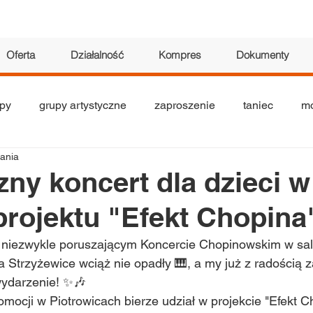
Oferta
Działalność
Kompres
Dokumenty
py
grupy artystyczne
zaproszenie
taniec
mo
tania
tyczne
seniorzy
teatr
akrobatyka
wystawa
ny koncert dla dzieci w
rojektu "Efekt Chopina
 niezwykle poruszającym Koncercie Chopinowskim w sal
 Strzyżewice wciąż nie opadły 🎹, a my już z radością 
wydarzenie! ✨🎶
omocji w Piotrowicach bierze udział w projekcie "Efekt C