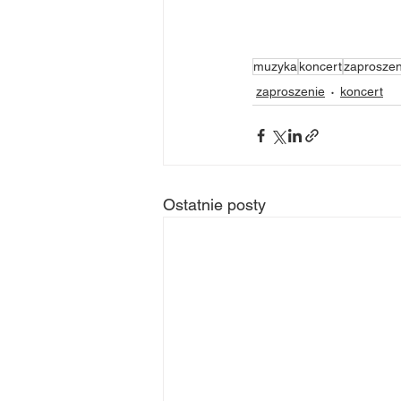
muzyka
koncert
zaproszen
zaproszenie
koncert
Ostatnie posty