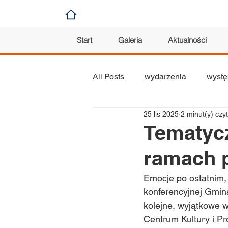
Start
Galeria
Aktualności
All Posts
wydarzenia
wystę
25 lis 2025
2 minut(y) czy
koncert
konkurs
plas
Tematycz
ramach p
orkiestra
Emocje po ostatnim,
konferencyjnej Gmina
kolejne, wyjątkowe 
Centrum Kultury i Pr