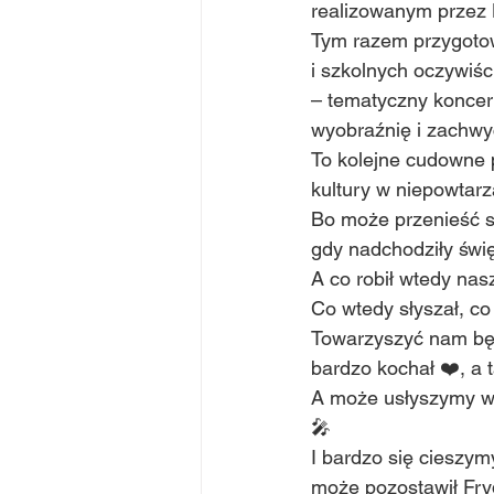
realizowanym przez 
Tym razem przygotow
i szkolnych oczywiśc
– tematyczny koncert
wyobraźnię i zachw
To kolejne cudowne p
kultury w niepowtarz
Bo może przenieść si
gdy nadchodziły świ
A co robił wtedy nas
Co wtedy słyszał, co 
Towarzyszyć nam będ
bardzo kochał ❤️, a
A może usłyszymy w 
🎤
I bardzo się cieszy
może pozostawił Fry