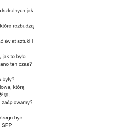
dszkolnych jak 
 które rozbudzą 
świat sztuki i 
jak to było, 
zano ten czas? 
o były? 
owa, którą 
🌟📖.
e zaśpiewamy? 
órego być 
i SPP 