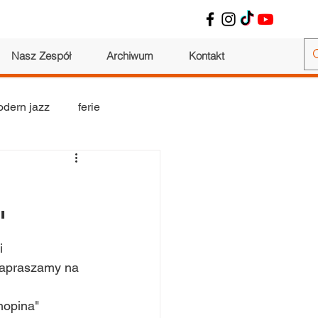
Nasz Zespół
Archiwum
Kontakt
dern jazz
ferie
wokalne
warsztaty
"
i 
zapraszamy na 
hopina" 