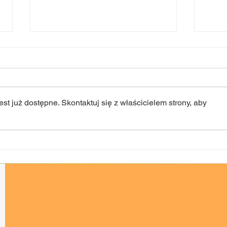
st już dostępne. Skontaktuj się z właścicielem strony, aby
„Dziecięca Moc Sceny” -
𝐃𝐳𝐢𝐞
zmiana terminu!
𝐧𝐚𝐝𝐜