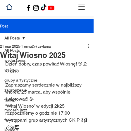
Post
All Posts
21 mar 2025
1 minut(y) czytania
All Posts
Witaj Wiosno 2025
wydarzenia
Dzień dobry, czas powitać Wiosnę! 🌸🌼
występy
🌻🌺
grupy artystyczne
Zapraszamy serdecznie w najbliższy 
zaproszenie
wtorek, 25 marca, aby wspólnie 
świętować! 🥳 
taniec
“Witaj Wiosno” w edycji 2k25 
modern jazz
rozpoczniemy o godzinie 17:00 
występami grup artystycznych CKiP 💃🩰
ferie
🎶🎤🎹
koncert