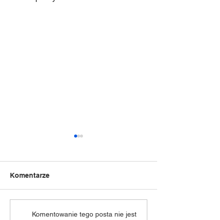
Komentarze
„Dziecięca Moc Sceny” -
XXVIII Spotkani
Komentowanie tego posta nie jest