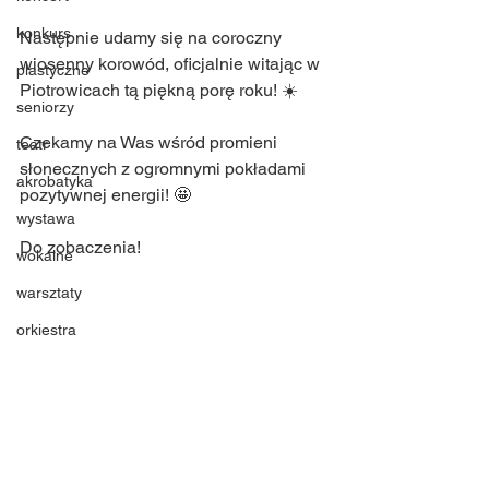
konkurs
Następnie udamy się na coroczny 
wiosenny korowód, oficjalnie witając w 
plastyczne
Piotrowicach tą piękną porę roku! ☀️ 
seniorzy
Czekamy na Was wśród promieni 
teatr
słonecznych z ogromnymi pokładami 
akrobatyka
pozytywnej energii! 🤩
wystawa
Do zobaczenia!
wokalne
warsztaty
orkiestra