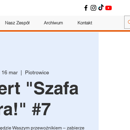
Nasz Zespół
Archiwum
Kontakt
, 16 mar
  |  
Piotrowice
rt "Szafa
a!" #7
ędzie Waszym przewoźnikiem – zabierze