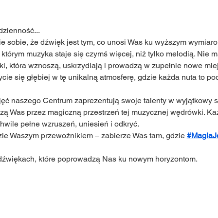
zienność...
ie sobie, że dźwięk jest tym, co unosi Was ku wyższym wymiaro
 którym muzyka staje się czymś więcej, niż tylko melodią. Nie ma
ki, która wznoszą, uskrzydlają i prowadzą w zupełnie nowe miejs
ie się głębiej w tę unikalną atmosferę, gdzie każda nuta to po
jęć naszego Centrum zaprezentują swoje talenty w wyjątkowy s
zą Was przez magiczną przestrzeń tej muzycznej wędrówki. Każ
hwile pełne wzruszeń, uniesień i odkryć.
ie Waszym przewoźnikiem – zabierze Was tam, gdzie 
#MagiaJ
dźwiękach, które poprowadzą Nas ku nowym horyzontom.