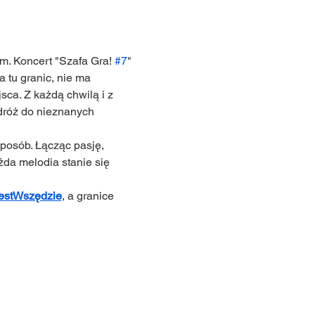
m. Koncert "Szafa Gra! 
#7
" 
 tu granic, nie ma 
ca. Z każdą chwilą i z 
dróż do nieznanych 
posób. Łącząc pasję, 
da melodia stanie się 
estWszędzie
, a granice 