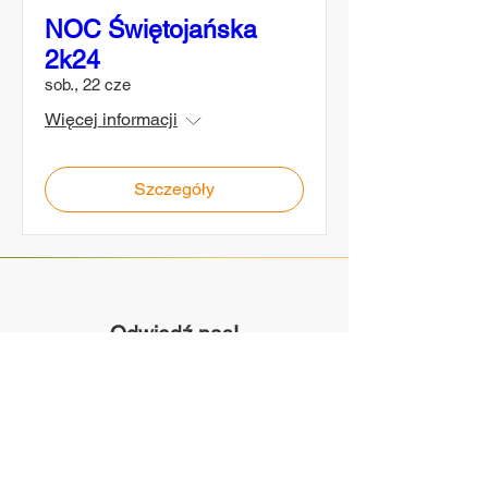
NOC Świętojańska
2k24
sob., 22 cze
Więcej informacji
Szczegóły
Odwiedź nas!
Piotrowice 94A
23-107 Strzyżewice
Poniedziałek - Piątek:
8:00-21:00