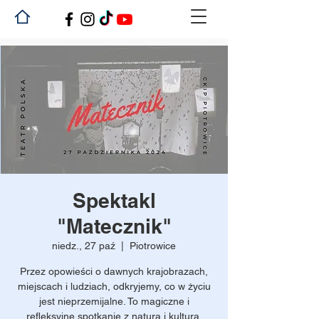
Spektakl
"Matecznik"
niedz., 27 paź
  |  
Piotrowice
Przez opowieści o dawnych krajobrazach,
miejscach i ludziach, odkryjemy, co w życiu
jest nieprzemijalne. To magiczne i
refleksyjne spotkanie z naturą i kulturą,