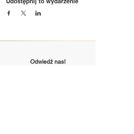
Udostępnij to wydarzenie
Odwiedź nas!
Piotrowice 94A
23-107 Strzyżewice
Poniedziałek - Piątek:
8:00-21:00
Skontaktuj się z nami!
+48 81 562-80-74